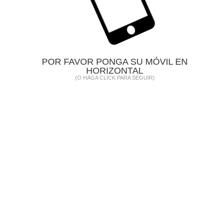
M.ª Concepción Míguez Navarro
Pediatra Servicio de Urgencias. Hospital
Universitario Gregorio Marañón. Madrid.
Publicado el 04-07-2019
POR FAVOR PONGA SU MÓVIL EN
ISSN 2386-7256 | ©2026
Desarrollo y edición: Lúa Ediciones 3.0 S.L.
HORIZONTAL
AEPap
(O HAGA CLICK PARA SEGUIR)