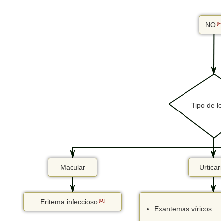
NO
[F
Tipo de l
Macular
Urticar
Eritema infeccioso
[D]
Exantemas víricos