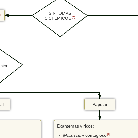
SÍNTOMAS
]
SISTÉMICOS
[E]
esión
ial
Papular
Exantemas víricos:
Molluscum
contagioso
[I]