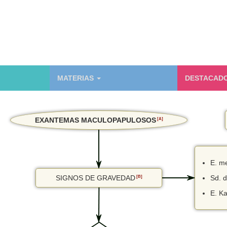
MATERIAS
DESTACAD
EXANTEMAS MACULOPAPULOSOS
[A]
E. m
SIGNOS DE GRAVEDAD
[B]
Sd. 
E. K