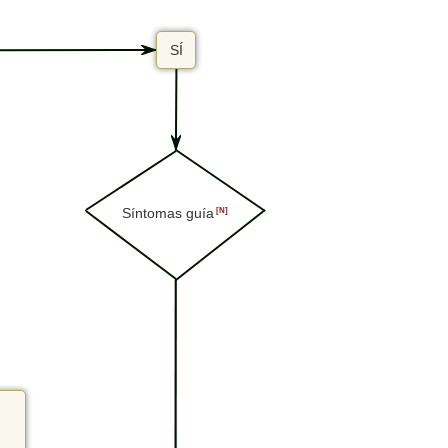
SÍ
Síntomas guía
[N]