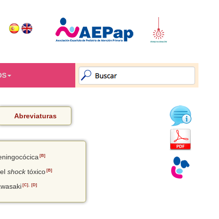
OS
Abreviaturas
eningocócica
[B]
del
shock
tóxico
[B]
awasaki
[C]
,
[D]