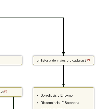
¿Historia de viajes o picaduras?
[Z]
sky
[Y]
Borreliosis y E. Lyme
Rickettsiosis: F Botonosa