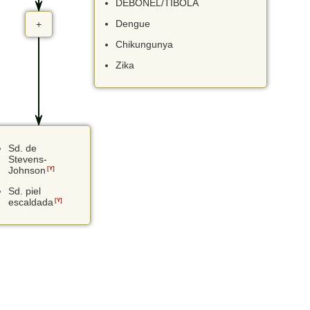
DEBONEL/TIBOLA
Dengue
+
Chikungunya
Zika
Sd. de
Stevens-
Johnson
[Y]
Sd. piel
escaldada
[Y]