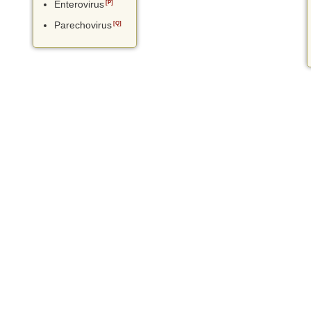
Enterovirus
[P]
Parechovirus
[Q]