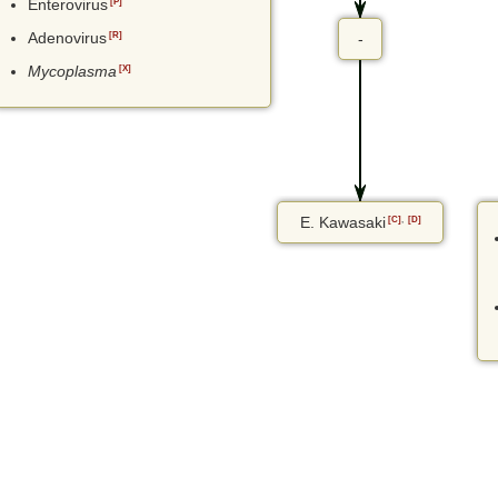
Enterovirus
[P]
Adenovirus
[R]
-
Mycoplasma
[X]
E. Kawasaki
[C]
,
[D]