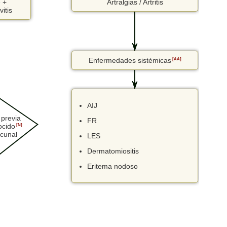
 +
Artralgias / Artritis
vitis
Enfermedades sistémicas
[AA]
AIJ
 previa
FR
ocido
[N]
cunal
LES
Dermatomiositis
Eritema nodoso