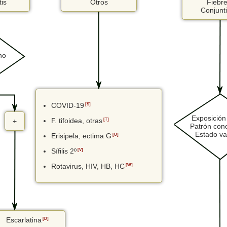
tis
Otros
Fiebre
Conjunti
no
COVID-19
[S]
Exposición
F. tifoidea, otras
[T]
+
Patrón con
Estado va
Erisipela, ectima G
[U]
Sífilis 2º
[V]
Rotavirus, HIV, HB, HC
[W]
Escarlatina
[D]