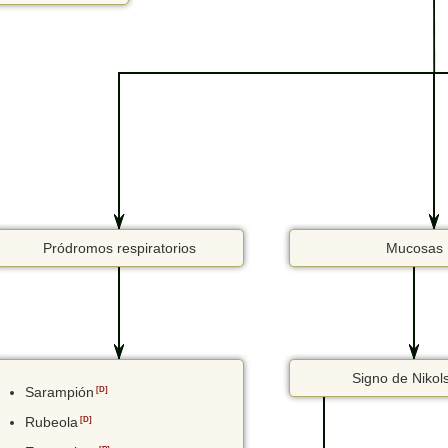
Pródromos respiratorios
Mucosas
Signo de Nikol
Sarampión
[D]
Rubeola
[D]