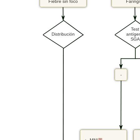
Fiebre sin foco
Faringi
Test
Distribución
antíge
SGA
-
[D]