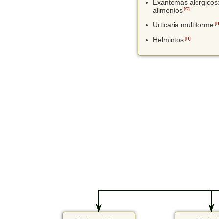
Exantemas alérgicos
alimentos
[G]
Urticaria multiforme
[H
Helmintos
[H]