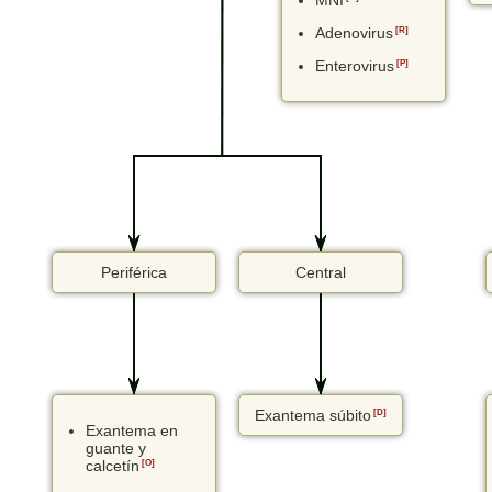
MNI
Adenovirus
[R]
Enterovirus
[P]
Periférica
Central
Exantema súbito
[D]
Exantema en
guante y
calcetín
[O]