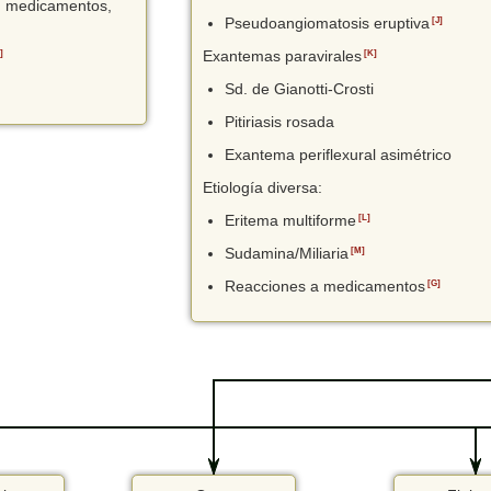
: medicamentos,
Pseudoangiomatosis eruptiva
[J]
]
Exantemas paravirales
[K]
Sd. de Gianotti-Crosti
Pitiriasis rosada
Exantema periflexural asimétrico
Etiología diversa:
Eritema multiforme
[L]
Sudamina/Miliaria
[M]
Reacciones a medicamentos
[G]